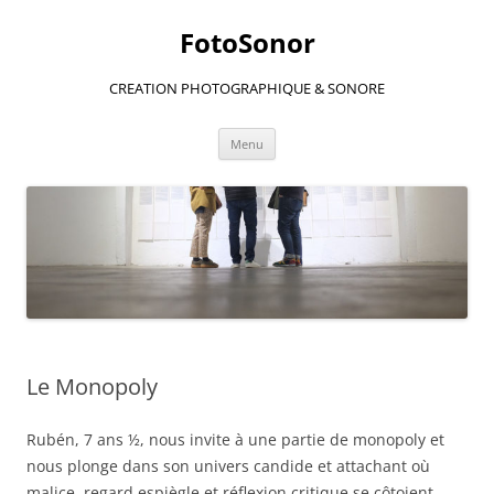
Aller
au
FotoSonor
contenu
CREATION PHOTOGRAPHIQUE & SONORE
Menu
Le Monopoly
Rubén, 7 ans ½, nous invite à une partie de monopoly et
nous plonge dans son univers candide et attachant où
malice, regard espiègle et réflexion critique se côtoient