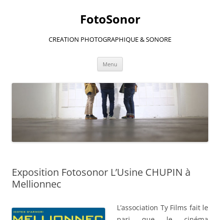
Aller
au
FotoSonor
contenu
CREATION PHOTOGRAPHIQUE & SONORE
Menu
Exposition Fotosonor L’Usine CHUPIN à
Mellionnec
L’association Ty Films fait le
pari que le cinéma