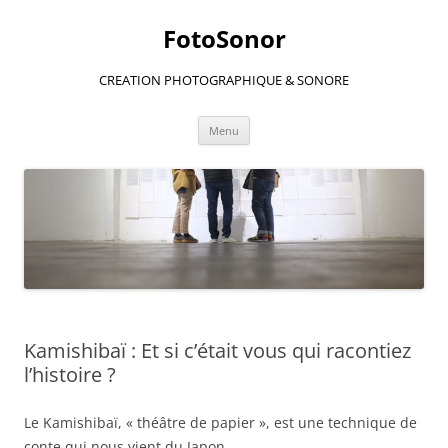
Aller
au
FotoSonor
contenu
CREATION PHOTOGRAPHIQUE & SONORE
Menu
Kamishibaï : Et si c’était vous qui racontiez
l’histoire ?
Le Kamishibaï, « théâtre de papier », est une technique de
conte qui nous vient du Japon.