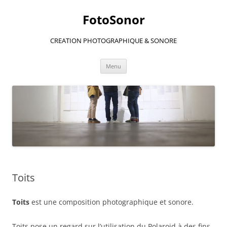
Aller
au
FotoSonor
contenu
CREATION PHOTOGRAPHIQUE & SONORE
Menu
Toits
Toits
est une composition photographique et sonore.
Toits pose un regard sur l’utilisation du Polaroid à des fins